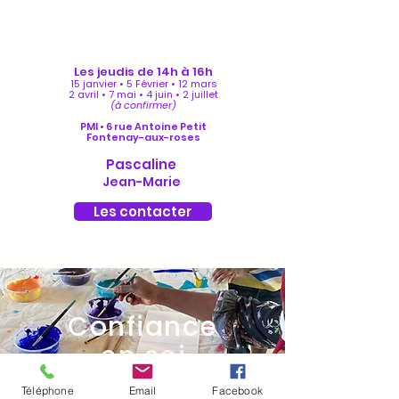
Les jeudis de 14h à 16h
15 janvier • 5 Février • 12 mars
2 avril • 7 mai • 4 juin • 2 juillet
(à confirmer)
PMI •
6 rue Antoine Petit
Fontenay-aux-roses
Pascaline
Jean-Marie
Les contacter
Confiance
en soi
Téléphone
Email
Facebook