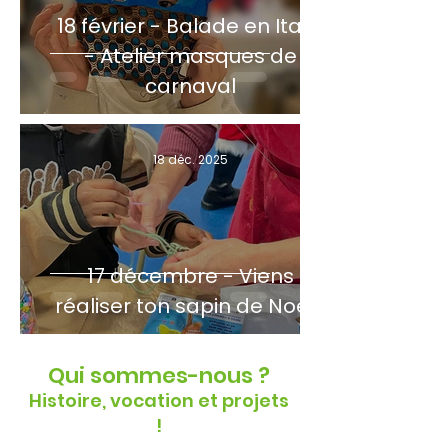
18 février - Balade en Italie
- Atelier masques de
carnaval
18 déc. 2025
17 décembre - Viens
réaliser ton sapin de Noël !
Qui sommes-nous ?
Histoire, vocation et projets
!