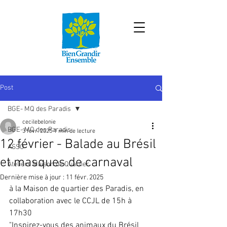
Post
BGE- MQ des Paradis
cecilebelonie
BGE- MQ des Paradis
3 févr. 2025
1 min de lecture
12 février - Balade au Brésil
ASSO
et masques de carnaval
Ateliers Maison de Quartier
Dernière mise à jour :
11 févr. 2025
à la Maison de quartier des Paradis, en 
collaboration avec le CCJL de 15h à 
17h30 
"Inspirez-vous des animaux du Brésil 