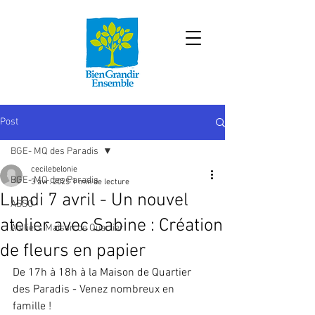
Post
BGE- MQ des Paradis
cecilebelonie
BGE- MQ des Paradis
3 avr. 2025
1 min de lecture
Lundi 7 avril - Un nouvel
ASSO
atelier avec Sabine : Création
Ateliers Maison de Quartier
de fleurs en papier
De 17h à 18h à la Maison de Quartier 
des Paradis - Venez nombreux en 
famille !